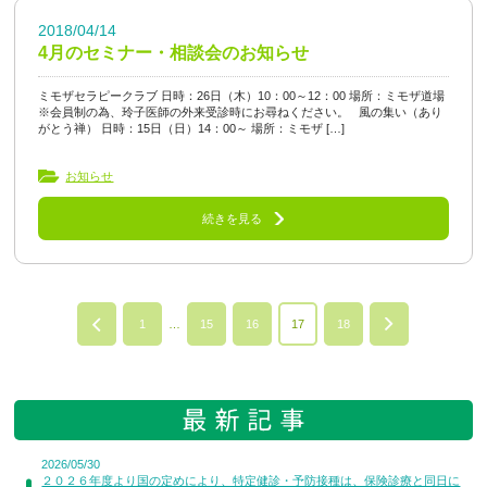
2018/04/14
4月のセミナー・相談会のお知らせ
ミモザセラピークラブ 日時：26日（木）10：00～12：00 場所：ミモザ道場
※会員制の為、玲子医師の外来受診時にお尋ねください。 風の集い（あり
がとう禅） 日時：15日（日）14：00～ 場所：ミモザ […]
お知らせ
続きを見る
1
…
15
16
17
18
2026/05/30
２０２６年度より国の定めにより、特定健診・予防接種は、保険診療と同日に