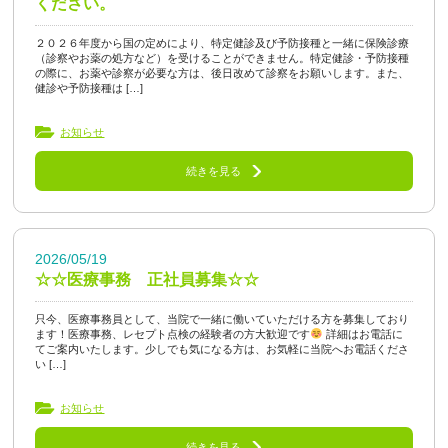
ください。
２０２６年度から国の定めにより、特定健診及び予防接種と一緒に保険診療
（診察やお薬の処方など）を受けることができません。特定健診・予防接種
の際に、お薬や診察が必要な方は、後日改めて診察をお願いします。また、
健診や予防接種は […]
お知らせ
続きを見る
2026/05/19
☆☆医療事務 正社員募集☆☆
只今、医療事務員として、当院で一緒に働いていただける方を募集しており
ます！医療事務、レセプト点検の経験者の方大歓迎です
詳細はお電話に
てご案内いたします。少しでも気になる方は、お気軽に当院へお電話くださ
い […]
お知らせ
続きを見る