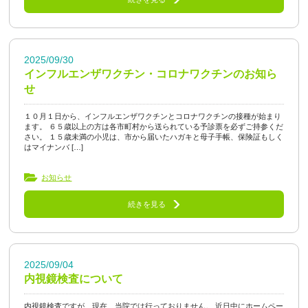
2025/09/30
インフルエンザワクチン・コロナワクチンのお知ら
せ
１０月１日から、インフルエンザワクチンとコロナワクチンの接種が始まり
ます。 ６５歳以上の方は各市町村から送られている予診票を必ずご持参くだ
さい。 １５歳未満の小児は、市から届いたハガキと母子手帳、保険証もしく
はマイナンバ […]
お知らせ
続きを見る
2025/09/04
内視鏡検査について
内視鏡検査ですが、現在、当院では行っておりません。 近日中にホームペー