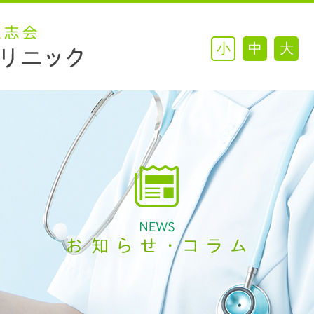
小
中
大