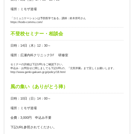
場所：ミモザ道場
「コミュニケーションは予防医学である」講師：鈴木崇司さん
https://kodo-commu.com/
不登校セミナー・相談会
日時：14日（木）12：30～
場所：広瀬内科クリニック3Ｆ 研修室
セミナーの詳細は下記URLをご確認下さい。
申込み・お問合せに関しましても下記URLの、『元気学園』まで宜しくお願いします。
http://www.genki-gakuen.gr.jp/policy/18.html
風の集い（ありがとう禅）
日時：10日（日）14：00～
場所：ミモザ道場
会費：3,000円 申込み不要
下記URL参照されてください。