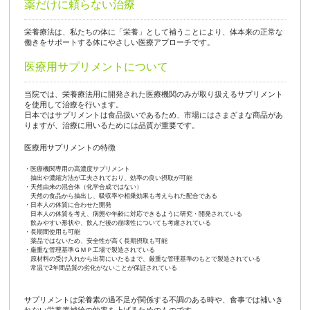
薬だけに頼らない治療
栄養療法は、私たちの体に「栄養」として補うことにより、体本来の正常な
働きをサポートする体にやさしい医療アプローチです。
医療用サプリメントについて
当院では、栄養療法用に開発された医療機関のみが取り扱えるサプリメント
を使用して治療を行います。
日本ではサプリメントは食品扱いであるため、市場にはさまざまな商品があ
りますが、治療に用いるためには品質が重要です。
医療用サプリメントの特徴
・医療機関専用の高濃度サプリメント
抽出や濃縮方法が工夫されており、効率の良い摂取が可能
・天然由来の混合体（化学合成ではない）
天然の食品から抽出し、吸収率や相乗効果も考えられた配合である
・日本人の体質に合わせた開発
日本人の体質を考え、病態や年齢に対応できるように研究・開発されている
飲みやすい形状や、飲んだ後の崩壊性についても考慮されている
・長期間使用も可能
薬品ではないため、安全性が高く長期摂取も可能
・厳重な管理基準ＧＭＰ工場で製造されている
原材料の受け入れから出荷にいたるまで、厳重な管理基準のもとで製造されている
常温で2年間品質の劣化がないことが保証されている
サプリメントは栄養素の過不足が関係する不調のある時や、食事では補いき
れない栄養素補給の効率を上げるためのものです。