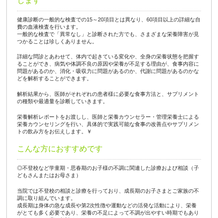
します
健康診断の一般的な検査での15～20項目とは異なり、60項目以上の詳細な自
費の血液検査を行います。
一般的な検査で「異常なし」と診断された方でも、さまざまな栄養障害が見
つかることは珍しくありません。
詳細な問診とあわせて、体内で起きている変化や、全身の栄養状態を把握す
ることができ、病気や体調不良の原因や栄養が不足する理由が、食事内容に
問題があるのか、消化・吸収力に問題があるのか、代謝に問題があるのかな
どを解析することができます。
解析結果から、医師がそれぞれの患者様に必要な食事方法と、サプリメント
の種類や最適量を診断していきます。
栄養解析レポートをお渡しし、医師と栄養カウンセラー・管理栄養士による
栄養カウンセリングを行い、具体的で実践可能な食事の改善点やサプリメン
トの飲み方をお伝えします。￥
こんな方におすすめです
◎不登校など学童期・思春期のお子様の不調に関連した診療および相談（子
どもさんまたはお母さま）
当院では不登校の相談と診療を行っており、成長期のお子さまとご家族の不
調に取り組んでいます。
成長期は身体の急な成長や第2次性徴や運動などの活発な活動により、栄養
がとても多く必要であり、栄養の不足によって不調が出やすい時期でもあり