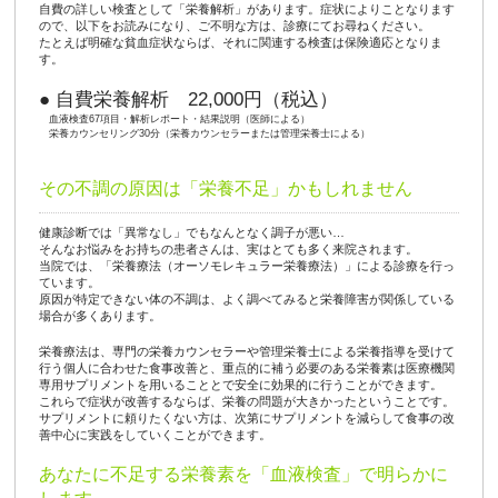
自費の詳しい検査として「栄養解析」があります。症状によりことなります
ので、以下をお読みになり、ご不明な方は、診療にてお尋ねください。
たとえば明確な貧血症状ならば、それに関連する検査は保険適応となりま
す。
● 自費栄養解析 22,000円（税込）
血液検査67項目・解析レポート・結果説明（医師による）
栄養カウンセリング30分（栄養カウンセラーまたは管理栄養士による）
その不調の原因は「栄養不足」かもしれません
健康診断では「異常なし」でもなんとなく調子が悪い…
そんなお悩みをお持ちの患者さんは、実はとても多く来院されます。
当院では、「栄養療法（オーソモレキュラー栄養療法）」による診療を行っ
ています。
原因が特定できない体の不調は、よく調べてみると栄養障害が関係している
場合が多くあります。
栄養療法は、専門の栄養カウンセラーや管理栄養士による栄養指導を受けて
行う個人に合わせた食事改善と、重点的に補う必要のある栄養素は医療機関
専用サプリメントを用いることとで安全に効果的に行うことができます。
これらで症状が改善するならば、栄養の問題が大きかったということです。
サプリメントに頼りたくない方は、次第にサプリメントを減らして食事の改
善中心に実践をしていくことができます。
あなたに不足する栄養素を「血液検査」で明らかに