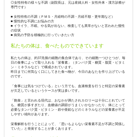
◎女性特有の様々な不調（副院長は、元は産婦人科・女性外来・漢方診療が
専門です）
■ 女性特有の不調（ＰＭＳ・月経時の不調・月経不順・更年期など）
■ 慢性的な不調にお悩みの方
■ イライラ、不眠、やる気が出ない、検査しても異常がないと言われた慢性
の症状
■ 病気の予防を積極的に行っていきたい方
私たちの体は、食べたものでできています
私たちの体は、約37兆個の細胞の集合体であり、その細胞一つひとつが、毎
日の食事によって取り入れる「栄養素」（タンパク質・糖質・脂質・ビタミ
ン・ミネラルなど）で構成されています。
昨日までに何気なく口にしてきた食べ物が、今日のあなたを作り上げている
のです。
「食事には気をつけている」という方でも、血液検査を行うと特定の栄養素
が欠乏しているというケースが実は多いです。
「飽食」と言われる現代は、おなかが満たされカロリーは十分にとれていて
も、糖質が多すぎたり、血糖値の調節がうまくいかなかったり、体にとって
必要なタンパク質・ビタミン・鉄や亜鉛などのミネラルなどの栄養素が不足
しやすい傾向があります。
栄養解析を行うことによって、「思いもよらない栄養素不足が不調と関係し
ていた」と発覚することが多くあります。