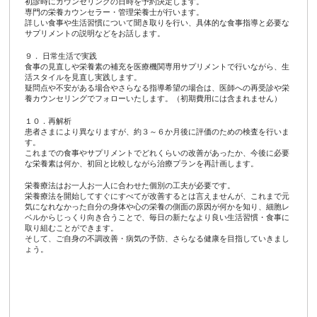
初診時にカウンセリングの日時を予約決定します。
専門の栄養カウンセラー・管理栄養士が行います。
詳しい食事や生活習慣について聞き取りを行い、具体的な食事指導と必要な
サプリメントの説明などをお話します。
９． 日常生活で実践
食事の見直しや栄養素の補充を医療機関専用サプリメントで行いながら、生
活スタイルを見直し実践します。
疑問点や不安がある場合やさらなる指導希望の場合は、医師への再受診や栄
養カウンセリングでフォローいたします。（初期費用には含まれません）
１０．再解析
患者さまにより異なりますが、約３～６か月後に評価のための検査を行いま
す。
これまでの食事やサプリメントでどれくらいの改善があったか、今後に必要
な栄養素は何か、初回と比較しながら治療プランを再計画します。
栄養療法はお一人お一人に合わせた個別の工夫が必要です。
栄養療法を開始してすぐにすべてが改善するとは言えませんが、これまで元
気になれなかった自分の身体や心の栄養の側面の原因が何かを知り、細胞レ
ベルからじっくり向き合うことで、毎日の新たなより良い生活習慣・食事に
取り組むことができます。
そして、ご自身の不調改善・病気の予防、さらなる健康を目指していきまし
ょう。