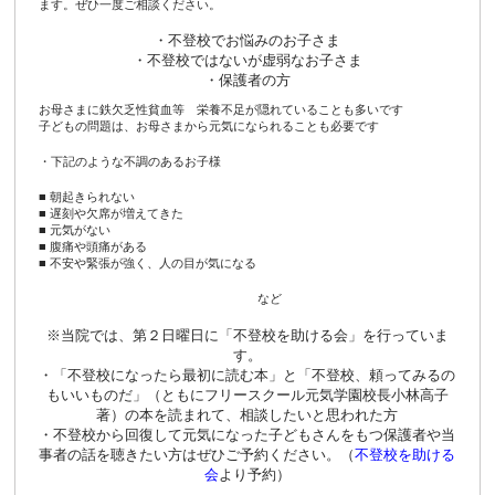
ます。ぜひ一度ご相談ください。
・不登校でお悩みのお子さま
・不登校ではないが虚弱なお子さま
・保護者の方
お母さまに鉄欠乏性貧血等 栄養不足が隠れていることも多いです
子どもの問題は、お母さまから元気になられることも必要です
・下記のような不調のあるお子様
■ 朝起きられない
■ 遅刻や欠席が増えてきた
■ 元気がない
■ 腹痛や頭痛がある
■ 不安や緊張が強く、人の目が気になる
〇〇〇〇〇〇〇〇〇〇〇〇〇〇〇〇〇〇
など
※当院では、第２日曜日に「不登校を助ける会」を行っていま
す。
・「不登校になったら最初に読む本」と「不登校、頼ってみるの
もいいものだ」（ともにフリースクール元気学園校長小林高子
著）の本を読まれて、相談したいと思われた方
・不登校から回復して元気になった子どもさんをもつ保護者や当
事者の話を聴きたい方はぜひご予約ください。（
不登校を助ける
会
より予約）