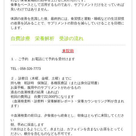
食事をベースとして活用するものであり、サプリメントだけをとっていれば
良いわけではありません。
体調の改善を意識した後、最終的には、食習慣と運動・睡眠などの生活習慣
の改善を試みることで、サプリメントの割合を減らしていけることを目標に
します。
自費診療 栄養解析 受診の流れ
来院前
１． ご予約 お電話にて予約を受付けます
TEL：058-326-7773
２． 診察日（木曜、金曜、土曜）までに
持ち物 初診時 保険証、各種医療証（または身分証明書）
お薬手帳、服用中のサプリメントがわかるもの
過去の血液検査の結果（あれば）
初回の費用は 自費で22,000円になります
（血液検査料・診察料・栄養解析レポート・栄養カウンセリング料が含まれ
ます）
※血液検査の前日は、夕食後から絶食とし、朝食はとらずに来院してくださ
い
朝、早めに採血します
※水分はとるようにして、水または、カフェインを含まないお茶をとってく
ださい。糖分を含むものなども不可です。