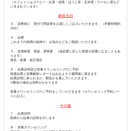
（カフェインはコーヒー・紅茶・緑茶・ほうじ茶・玄米茶・ウーロン茶など
に含まれています）
来院当日
３． 診察前に 受付で問診票をお渡ししご記入いただきます。（所要時間約
15分）
４． 診察
これまでの体調の経緯や、お悩みなどをご相談いただけます。
５． 血液検査 採血・尿検査 （他必要に応じた検査が必要になることもあ
ります）
身長・体重・血圧測定
６． 結果説明及び栄養カウンセリングのご予約
検査結果と栄養解析レポートはおおよそ３週間後に届きます。
結果説明に来られるか、郵送かを選んでいただきます。
※郵送の場合は送料がかかります
栄養カウンセリングのご予約をしていただきます（カウンセリング予約シー
トに記入）
その後
７． 結果説明
医師から結果の説明を行います
８． 栄養カウンセリング