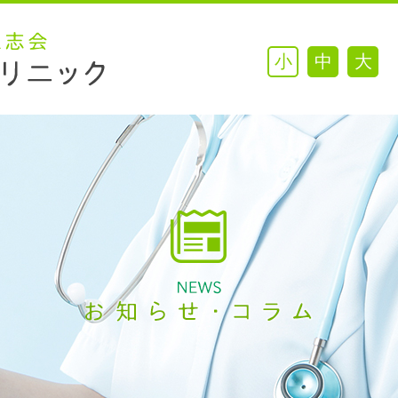
小
中
大