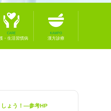
CARE
KAMPO
護・生活習慣病
漢方診療
しょう！―参考HP