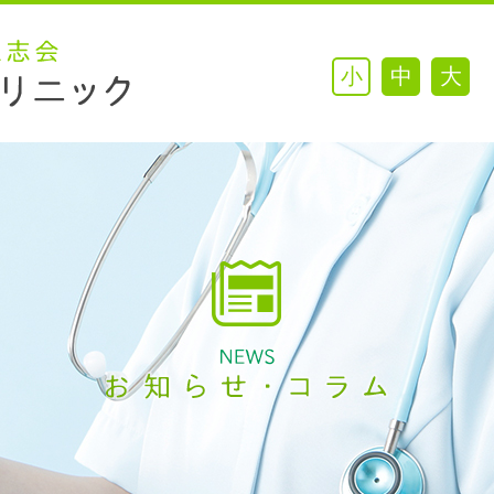
小
中
大