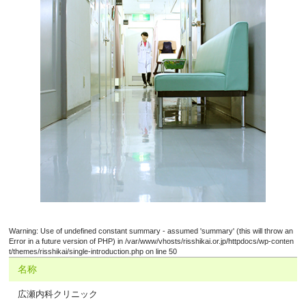
Warning
: Use of undefined constant summary - assumed 'summary' (this will throw an
Error in a future version of PHP) in
/var/www/vhosts/risshikai.or.jp/httpdocs/wp-conten
t/themes/risshikai/single-introduction.php
on line
50
名称
広瀬内科クリニック