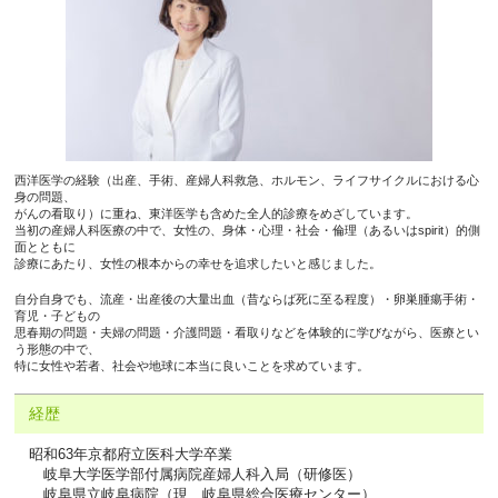
西洋医学の経験（出産、手術、産婦人科救急、ホルモン、ライフサイクルにおける心
身の問題、
がんの看取り）に重ね、東洋医学も含めた全人的診療をめざしています。
当初の産婦人科医療の中で、女性の、身体・心理・社会・倫理（あるいはspirit）的側
面とともに
診療にあたり、女性の根本からの幸せを追求したいと感じました。
自分自身でも、流産・出産後の大量出血（昔ならば死に至る程度）・卵巣腫瘍手術・
育児・子どもの
思春期の問題・夫婦の問題・介護問題・看取りなどを体験的に学びながら、医療とい
う形態の中で、
特に女性や若者、社会や地球に本当に良いことを求めています。
経歴
昭和63年京都府立医科大学卒業
岐阜大学医学部付属病院産婦人科入局（研修医）
岐阜県立岐阜病院（現 岐阜県総合医療センター）