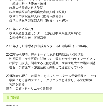
産婦人科（研修医～医員）
岐阜大学産婦人科大学院
岐阜大学医学部付属病院産婦人科（医員）
岐阜市民病院産婦人科（医長～副部長）
岐阜大学医学部産婦人科（医員）（～2007）
2001年～2020年3月
岐阜県総合医療センター（当初は岐阜県立岐阜病院）
女性外来担当医 客員部長
2001年より岐阜県不妊相談センター不妊相談医（～2014年）
2002年から現在、県内を中心に思春期講演及び相談活動
性差医療・女性医療に関連して、漢方や女性のライフサイクル
に関する講演、関連する公的な委員、大学や短大での講演や講
義も、予防医学・啓蒙活動と判断して適宜行っている
2015年から現在、静岡市にあるフリースクール元気学園と、その
学園にある静岡ファミリークリニックと連携し、不登校医療・
相談を開始
現在 広瀬内科クリニック副院長
専門領域