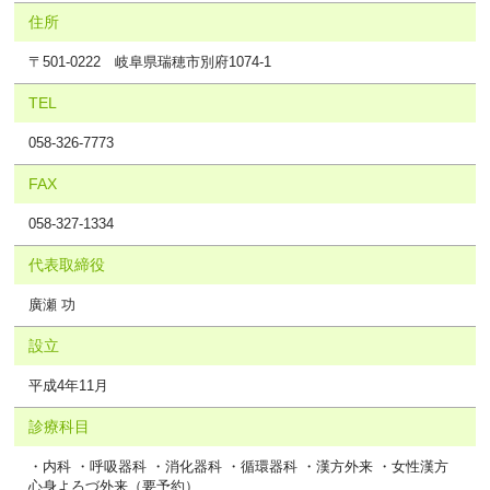
住所
〒501-0222 岐阜県瑞穂市別府1074-1
TEL
058-326-7773
FAX
058-327-1334
代表取締役
廣瀬 功
設立
平成4年11月
診療科目
・内科 ・呼吸器科 ・消化器科 ・循環器科 ・漢方外来 ・女性漢方
心身よろづ外来（要予約）